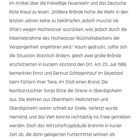
im Artikel über die Freiwillige Feuerwehr und das Deutsche
Rote Kreuz zu lesen: „Größere Brände hatte die Wehr in den
letzten Jahren keine zu bekämpfen, jedoch musste sie
öfters wegen Hochwasser ausrücken, was jedoch durch die
Inbetriebnahme des Hochwasser-Rückhaltebeckens der
Vergangenheit angehören wird.“ Kaum gedruckt, sollte sich
die Situation drastisch ändern, gleich zwei große Brände
erschütterten in kurzem Abstand den Ort. Am 23. Juli 1986
bemerkten Emst und Gertrud Schlagenhauf im Geyerbad
beim Füttern ihrer Tiere, im Stall einen Brand. Die
Nachbarstochter Sonja löste die Sirene in Oberdigisheim
aus. Die Wehren aus Obemheim, Meßstetten und
Oberdigisheim waren schnell zur Stelle. Verletzt wurde
niemand, und das Vieh konnte rechtzeitig ins Freie getrieben
werden. Doch das Wirtschaftsgebäude brannte in kurzer
Zeit ab, die darin gelagerten Futtermittel wirkten als