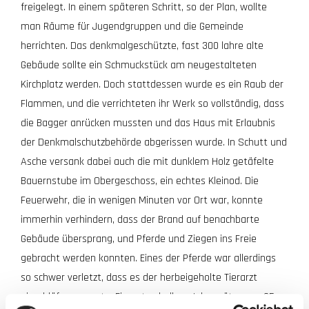
freigelegt. In einem späteren Schritt, so der Plan, wollte
man Räume für Jugendgruppen und die Gemeinde
herrichten. Das denkmalgeschützte, fast 300 lahre alte
Gebäude sollte ein Schmuckstück am neugestalteten
Kirchplatz werden. Doch stattdessen wurde es ein Raub der
Flammen, und die verrichteten ihr Werk so vollständig, dass
die Bagger anrücken mussten und das Haus mit Erlaubnis
der Denkmalschutzbehörde abgerissen wurde. In Schutt und
Asche versank dabei auch die mit dunklem Holz getäfelte
Bauernstube im Obergeschoss, ein echtes Kleinod. Die
Feuerwehr, die in wenigen Minuten vor Ort war, konnte
immerhin verhindern, dass der Brand auf benachbarte
Gebäude übersprang, und Pferde und Ziegen ins Freie
gebracht werden konnten. Eines der Pferde war allerdings
so schwer verletzt, dass es der herbeigeholte Tierarzt
einschläfern musste. Ein gutes halbes Jahr später, am 25.