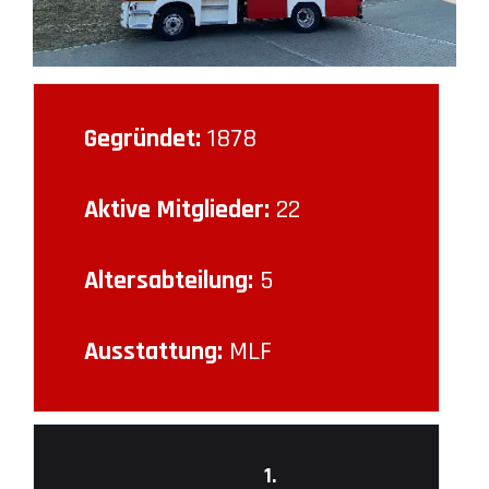
Gegründet:
1878
Aktive Mitglieder:
22
Altersabteilung:
5
Ausstattung:
MLF
1.