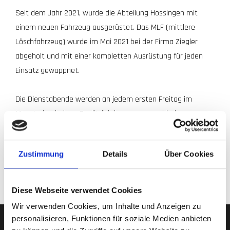
Seit dem Jahr 2021, wurde die Abteilung Hossingen mit
einem neuen Fahrzeug ausgerüstet. Das MLF (mittlere
Löschfahrzeug) wurde im Mai 2021 bei der Firma Ziegler
abgeholt und mit einer kompletten Ausrüstung für jeden
Einsatz gewappnet.
Die Dienstabende werden an jedem ersten Freitag im
Monat abgehalten. Zusätzlich kommen verschiedene
Termine, Arbeitseinsätze, Magazindienst und
Feierlichkeiten dazu. Die Vielfalt, Abwechslung und
Zustimmung
Details
Über Cookies
Kameradschaft ist bei der Abteilung Hossingen definitiv
gegeben.
Diese Webseite verwendet Cookies
Wir verwenden Cookies, um Inhalte und Anzeigen zu
personalisieren, Funktionen für soziale Medien anbieten