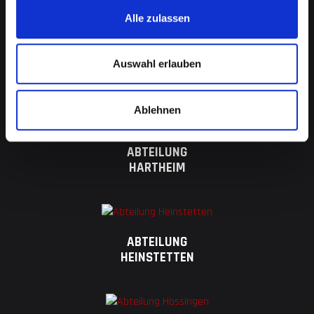
Alle zulassen
FEUERWEHR MESSSTETTEN
ALLE ABTEILUNGEN IM
Auswahl erlauben
ÜBERBLICK
Ablehnen
ABTEILUNG
HARTHEIM
ABTEILUNG
HEINSTETTEN