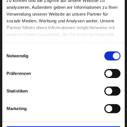
1765
zu können und die Zugriffe auf unsere Website zu
analysieren. Außerdem geben wir Informationen zu Ihrer
Verwendung unserer Website an unsere Partner für
Gegründet
soziale Medien, Werbung und Analysen weiter. Unsere
Partner führen diese Informationen möglicherweise mit
weiteren Daten zusammen, die Sie ihnen bereitgestellt
21
haben oder die sie im Rahmen Ihrer Nutzung der Dienste
gesammelt haben.
Einwilligungsauswahl
Notwendig
Aktive Mitglieder
Präferenzen
5
Statistiken
Altersabteilung
Marketing