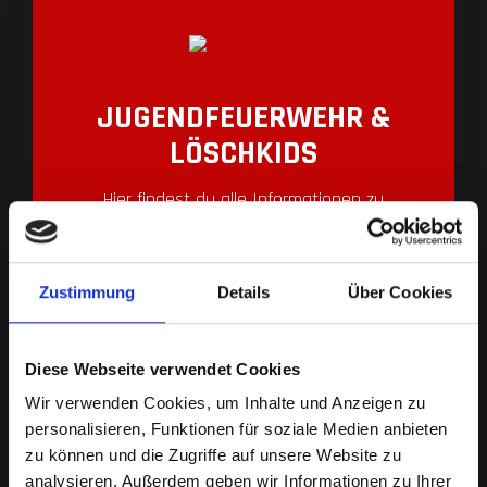
JUGENDFEUERWEHR &
LÖSCHKIDS
Hier findest du alle Informationen zu
unserern Löschkids & der Jugendfeuerwehr
in Meßstetten. Bei den Löschkids kann jedes
Zustimmung
Details
Über Cookies
Kind ab 5 Jahre mitmachen.
Diese Webseite verwendet Cookies
Wir verwenden Cookies, um Inhalte und Anzeigen zu
personalisieren, Funktionen für soziale Medien anbieten
Wir sind eine Feuerwehr im Zollernalbkreis, welcher im
zu können und die Zugriffe auf unsere Website zu
südlichen Teil Baden-Württembergs liegt. Meßstetten
analysieren. Außerdem geben wir Informationen zu Ihrer