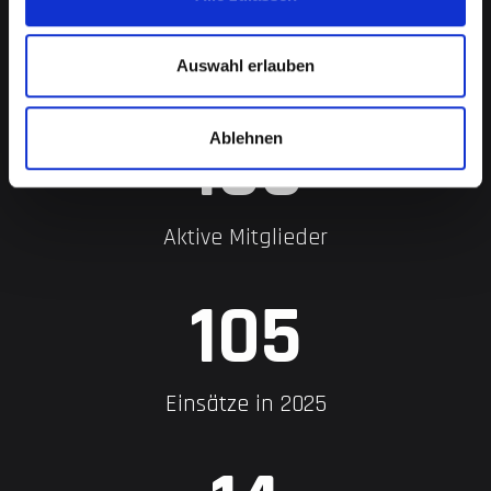
7
Abteilungen
Auswahl erlauben
198
Ablehnen
Aktive Mitglieder
125
Einsätze in 2025