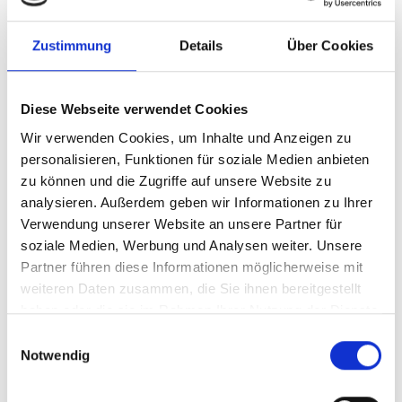
Die Mannschaftsräume der Feuerwehr Unterdigisheim
Zustimmung
Details
Über Cookies
befinden sich im ehemaligen Farrenstall in der Ortsmitte.
In Eigenleistung wurde dort ein Gerätehaus mit
Diese Webseite verwendet Cookies
Mannschaftsraum geschaffen. In den Jahren 2001 und
Wir verwenden Cookies, um Inhalte und Anzeigen zu
2011 konnte nochmals eine wiederum in kompletter
personalisieren, Funktionen für soziale Medien anbieten
Eigenleistung durchgeführte Erweiterung des
zu können und die Zugriffe auf unsere Website zu
Mannschaftsraumes, sowie ein Anbau der jetzigen
analysieren. Außerdem geben wir Informationen zu Ihrer
Fahrzeughalle erstellt werden. Die Mannschaftsstärke der
Verwendung unserer Website an unsere Partner für
Abteilung im kleinsten Ortsteil der Stadt Meßstetten
soziale Medien, Werbung und Analysen weiter. Unsere
beläuft sich derzeit auf 36 Aktive und 11 Mann in der
Partner führen diese Informationen möglicherweise mit
weiteren Daten zusammen, die Sie ihnen bereitgestellt
Altersabteilung.
haben oder die sie im Rahmen Ihrer Nutzung der Dienste
gesammelt haben.
Einwilligungsauswahl
Notwendig
KOMMANDANTEN