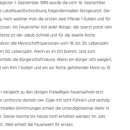
register 1. September 1885 wurde die vom 16. September
e Lokalfeuerlöschordnung folgendermaßen festgesetzt: Der
ng, nach welcher man die ersten zwei Pferde 1 Gulden und für
assen. Als Feuerreiter hat jeder Bürger, der zuerst parat sein
Rotte ist der Jakob Schnell und für die zweite Rotte
hören alle Mannschaftspersonen vom 18. bis 35. Lebensjahr
um 50. Lebensjahr. Wenn es im Ort brennt, sind zum
falls die Bürgerschaftsleute. Wenn ein Bürger sich weigert,
nd von ihm 1 Gulden und ein zur Rotte gehörender Mann zu 15
m Vergleich zu den übrigen Freiwilligen Feuerwehren erst
ehr umfasste damals vier Züge mit acht Führern und sechzig
nellen Einrichtungen erhielt die Unterdigisheimer Wehr in
r. Dieser konnte bis heute noch erhalten werden. Im Jahr
t. 1966 erhielt die Feuerwehr ihr erstes