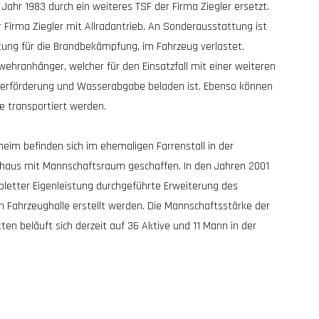
Jahr 1983 durch ein weiteres TSF der Firma Ziegler ersetzt.
r Firma Ziegler mit Allradantrieb. An Sonderausstattung ist
tung für die Brandbekämpfung, im Fahrzeug verlastet.
wehranhänger, welcher für den Einsatzfall mit einer weiteren
serförderung und Wasserabgabe beladen ist. Ebenso können
e transportiert werden.
im befinden sich im ehemaligen Farrenstall in der
tehaus mit Mannschaftsraum geschaffen. In den Jahren 2001
letter Eigenleistung durchgeführte Erweiterung des
 Fahrzeughalle erstellt werden. Die Mannschaftsstärke der
ten beläuft sich derzeit auf 36 Aktive und 11 Mann in der