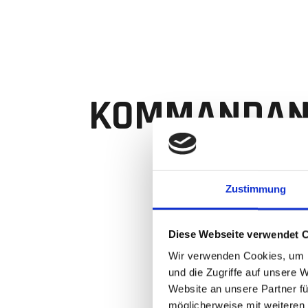
KOMMANDANT
bis 1918 Leonhard Mayer
Zustimmung
1918 bis 1926 Rafael Gauggel
1926 bis 1945 Klemens Sauter
Diese Webseite verwendet 
Wir verwenden Cookies, um I
1945 bis 1948 Gregor Knobelsp
und die Zugriffe auf unsere 
Website an unsere Partner fü
1948 bis 1951 Heinrich Maurer
möglicherweise mit weiteren