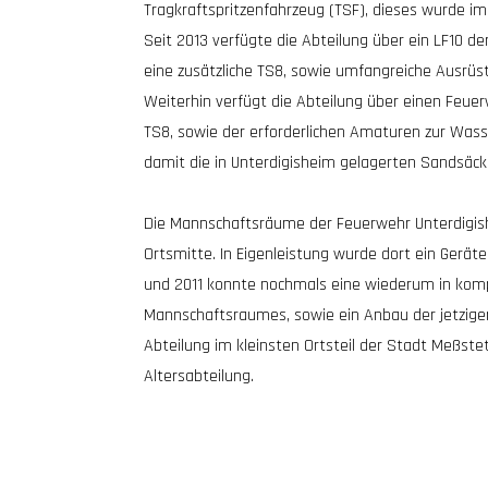
Tragkraftspritzenfahrzeug (TSF), dieses wurde im 
Seit 2013 verfügte die Abteilung über ein LF10 de
eine zusätzliche TS8, sowie umfangreiche Ausrüs
Weiterhin verfügt die Abteilung über einen Feuer
TS8, sowie der erforderlichen Amaturen zur Was
damit die in Unterdigisheim gelagerten Sandsäck
Die Mannschaftsräume der Feuerwehr Unterdigishe
Ortsmitte. In Eigenleistung wurde dort ein Gerä
und 2011 konnte nochmals eine wiederum in komp
Mannschaftsraumes, sowie ein Anbau der jetzigen
Abteilung im kleinsten Ortsteil der Stadt Meßstet
Altersabteilung.