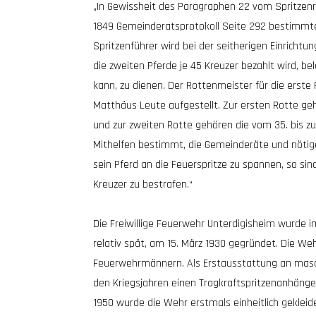
„In Gewissheit des Paragraphen 22 vom Spritzen
1849 Gemeinderatsprotokoll Seite 292 bestimmt
Spritzenführer wird bei der seitherigen Einrichtu
die zweiten Pferde je 45 Kreuzer bezahlt wird, bel
kann, zu dienen. Der Rottenmeister für die erste 
Matthäus Leute aufgestellt. Zur ersten Rotte ge
und zur zweiten Rotte gehören die vom 35. bis z
Mithelfen bestimmt, die Gemeinderäte und nötigen
sein Pferd an die Feuerspritze zu spannen, so si
Kreuzer zu bestrafen.“
Die Freiwillige Feuerwehr Unterdigisheim wurde i
relativ spät, am 15. März 1930 gegründet. Die W
Feuerwehrmännern. Als Erstausstattung an maschi
den Kriegsjahren einen Tragkraftspritzenanhänge
1950 wurde die Wehr erstmals einheitlich gekleide