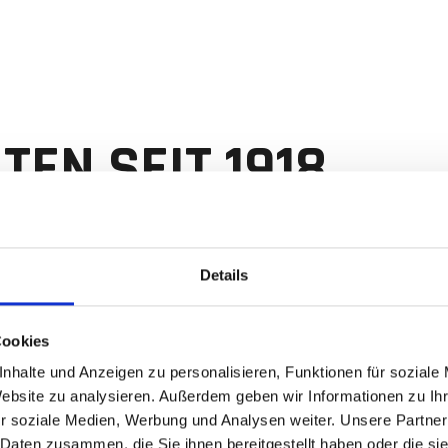
EN SEIT 1918
Details
Cookies
nhalte und Anzeigen zu personalisieren, Funktionen für soziale
ieß
Website zu analysieren. Außerdem geben wir Informationen zu I
r soziale Medien, Werbung und Analysen weiter. Unsere Partner
 Daten zusammen, die Sie ihnen bereitgestellt haben oder die s